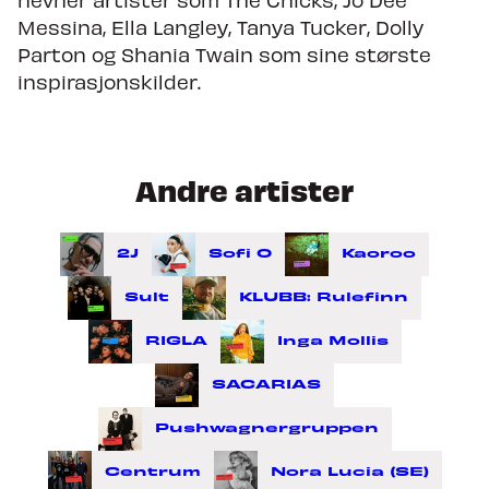
Messina, Ella Langley, Tanya Tucker, Dolly
Parton og Shania Twain som sine største
inspirasjonskilder.
Andre artister
2J
Sofi O
Kaoroo
Sult
KLUBB: Rulefinn
RIGLA
Inga Mollis
SACARIAS
Pushwagnergruppen
Centrum
Nora Lucia (SE)