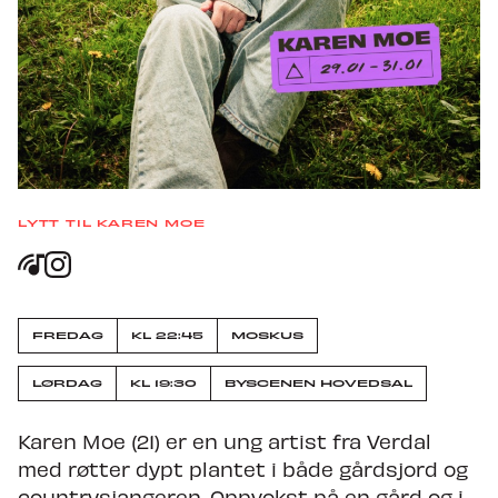
Nyheter
Om Trondheim Calling
Søk om å spille på TC27
LYTT TIL KAREN MOE
FREDAG
KLOKKEN
KL 22:45
MOSKUS
22:45
LØRDAG
KLOKKEN
KL 19:30
BYSCENEN HOVEDSAL
19:30
Karen Moe (21) er en ung artist fra Verdal
med røtter dypt plantet i både gårdsjord og
countrysjangeren. Oppvokst på en gård og i