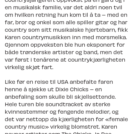
en musikalsk familie, var det aldri noen tvil
om hvilken retning hun kom til å ta – med en
far, bror og onkel som alle spiller gitar og har
country som sitt musikalske hjertebarn, fikk
Karen countrymusikken inn med morsmelka.
Gjennom oppveksten ble hun eksponert for
både trønderske artister og band, men det
var først i tenårene at countrykjærligheten
virkelig skjøt fart.
Like før en reise til USA anbefalte faren
henne å sjekke ut Dixie Chicks – en
anbefaling som skulle bli skjellsettende.
Hele turen ble soundtracket av sterke
kvinnestemmer og fengende melodier, og
det var nettopp da kjærligheten for «female
country music» virkelig blomstret. Karen
nevner artister som The Chicks, Jo Dee