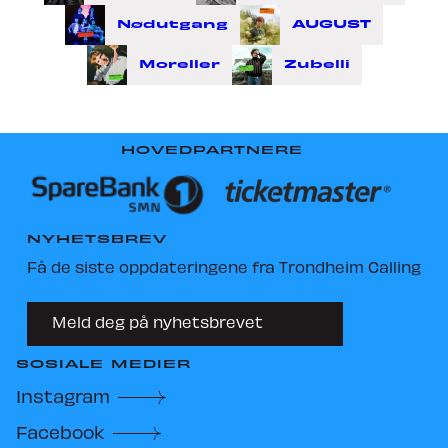
Nødutgang
AUGUST
Moreller
Zubelli
HOVEDPARTNERE
NYHETSBREV
Få de siste oppdateringene fra Trondheim Calling
Meld deg på nyhetsbrevet
SOSIALE MEDIER
Instagram
Facebook