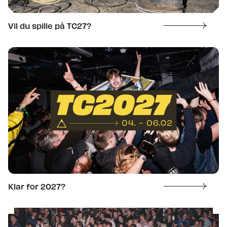
Vil du spille på TC27?
Nyheter
Om Trondheim Calling
Søk om å spille på TC27
Klar for 2027?