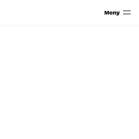
Meny
TRONDHEIM CALLING 2027?