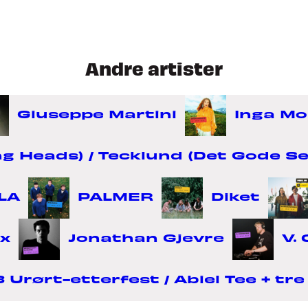
Andre artister
Giuseppe Martini
Inga Mol
 Heads) / Tecklund (Det Gode Sels
LA
PALMER
Diket
x
Jonathan Gjevre
V. 
 Urørt-etterfest / Abiel Tee + tr