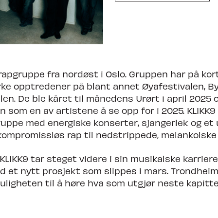
dheim Calling
rapgruppe fra nordøst i Oslo. Gruppen har på kor
ke opptredener på blant annet Øyafestivalen, By
len. De ble kåret til månedens Urørt i april 2025
n som en av artistene å se opp for i 2025. KLIKK9
uppe med energiske konserter, sjangerlek og et
kompromissløs rap til nedstrippede, melankolske 
KLIKK9 tar steget videre i sin musikalske karrier
 et nytt prosjekt som slippes i mars. Trondheim 
ligheten til å høre hva som utgjør neste kapitte