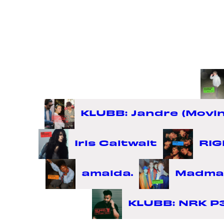
KLUBB: Jandre (Moving
Iris Caltwait
RIG
amaida.
Madma
KLUBB: NRK P3