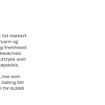
Søk om å spille på TC27
t tid markert
:Larm og
 og fremhevet
 beskrives
 uttrykk som
øyeblikk.
e, noe som
Calling blir
l for KLIKK9