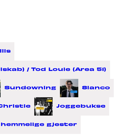
lis
kab) / Tod Louie (Area 51)
Sundowning
8lanco
Christie
Joggebukse
e hemmelige gjester