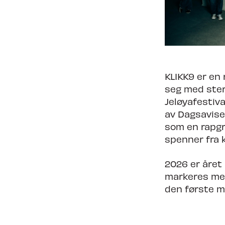
Nyheter
Om Tron
KLIKK9 er en 
seg med ster
Jeløyafestiva
av Dagsavise
som en rapgr
spenner fra 
2026 er året 
markeres med
den første mu