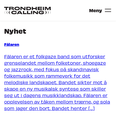
Gå
til
Gå
Meny
hovedinnhold
til
forsiden
Nyhet
Billetter
Fälaren
Festival
Fälaren er et folkgaze band som utforsker
ARTISTER
grenselandet mellom folketoner, shoegaze
SCENER
og jazzrock, med fokus på skandinavisk
VIL DU SPILLE PÅ TRONDHEIM
folkemusikk som rammeverk for det
melodiske landskapet. Bandet sikter mot å
Konferanse
skape en ny musikalsk syntese som skiller
seg ut i dagens musikklandskap. Fälaren er
KONFERANSEPOSTER
opplevelsen av tåken mellom trærne, og sola
NORDIC INCUBATOR
som jager den bort. Bandet henter […]