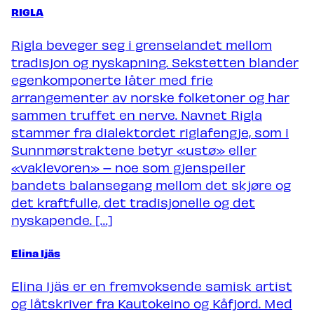
RIGLA
Nyheter
Rigla beveger seg i grenselandet mellom
tradisjon og nyskapning. Sekstetten blander
Om Trondheim Calling
egenkomponerte låter med frie
arrangementer av norske folketoner og har
Søk om å spille på TC27
sammen truffet en nerve. Navnet Rigla
stammer fra dialektordet riglafengje, som i
Sunnmørstraktene betyr «ustø» eller
«vaklevoren» – noe som gjenspeiler
bandets balansegang mellom det skjøre og
det kraftfulle, det tradisjonelle og det
nyskapende. […]
Elina Ijäs
Elina Ijäs er en fremvoksende samisk artist
og låtskriver fra Kautokeino og Kåfjord. Med