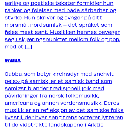
ærlige og poetiske tekster formidler hun
tanker og følelser med både sårbarhet og
styrke. Hun skriver og synger på sitt
morsmål, nordsamisk – det språket som
føles mest sant. Musikken hennes beveger
seg i skjæringspunktet mellom folk og pop,
med et […]
GABBA
Gabba, som betyr «reinsdyr med snehvit
pels» på samisk, er et samisk band som
sømløst blander tradisjonell joik med
påvirkninger fra norsk folkemusikk,
americana og annen verdensmusikk. Deres
musikk er en refleksjon av det samiske folks
livsstil, der hver sang transporterer lytteren
til de vidstrakte landskapene i Arktis-