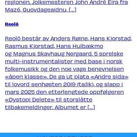
regionen. Joikemesteren John André Eira fra
Mazé, Guovdageaidnu, […]
Reolô
Reolô består av Anders Røine, Hans Kjorstad,
Rasmus Kjorstad, Hans Hulbækmo
og Magnus Skavhaug Nergaard. 5 sprelske
multi-instrumentalister med base i norsk
folkemusikk og den noe vage benevnelsen
«åpen klasse». De ga ut plata «Andre sida»
til lovord senhøsten 2019 (ta:lik), og slapp i
mars 2025 den etterlengtede oppfølgeren
«Dystopi Delete» til storslåtte
tilbakemeldinger. Albumet er […]