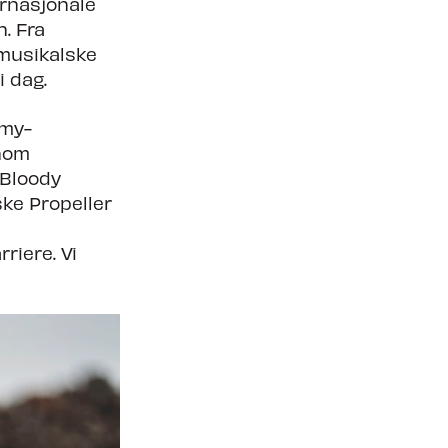
rnasjonale
n. Fra
 musikalske
i dag.
mmy-
nnom
 Bloody
ke Propeller
riere. Vi