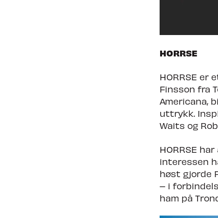
HORRSE
HORRSE er et
Finsson fra 
Americana, 
uttrykk. Insp
Waits og Rob
HORRSE har a
interessen h
høst gjorde R
– i forbinde
ham på Trond