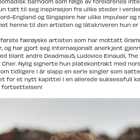
omadisk barndom som følge av foreldrenes inte
un tatt til seg inspirasjon fra ulike steder i verde
 Nord-England og Singapore har ulike impulser og
met henne til den artisten og låtskriveren hun er 
 første færøyske artisten som har mottatt Gra
, og har gjort seg internasjonalt anerkjent gje
d blant andre Deadmau5, Ludovico Einaudi, The
 Cher. Nylig signerte hun platekontrakt med nors
m tidligere i år slapp en serie singler som satte
 for et nytt kapittel i en allerede suksessfull kar
l fortsettelsen!