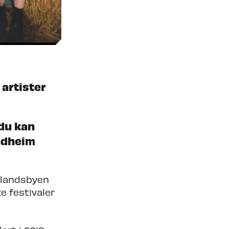
Søk om å spille på TC27
artister
 du kan
ndheim
erlandsbyen
e festivaler