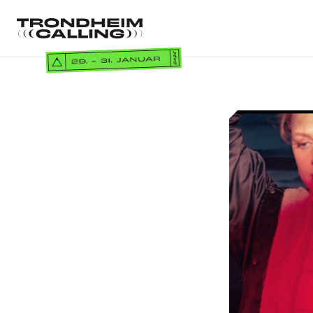
Gå
til
Gå
hovedinnhold
til
forsiden
Billett
Konfe
KONFERAN
NORDIC IN