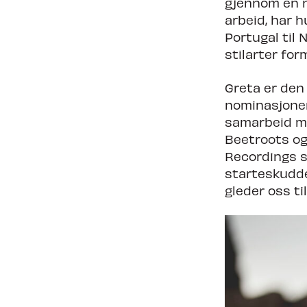
gjennom en n
arbeid, har h
Portugal til
stilarter for
Greta er den
nominasjoner
samarbeid me
Beetroots og
Recordings so
starteskuddet
gleder oss ti