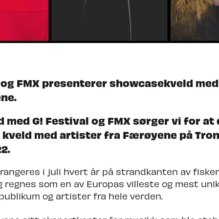
dheim Calling
l og FMX presenterer showcasekveld med 
ne.
d med G! Festival og FMX sørger vi for at
 kveld med artister fra Færøyene på Tro
2.
rrangeres i juli hvert år på strandkanten av fisk
g regnes som en av Europas villeste og mest unik
publikum og artister fra hele verden.