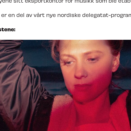
ene sitt eksportkontor for musikk som ble etable
er en del av vårt nye nordiske delegatat-progra
stene: