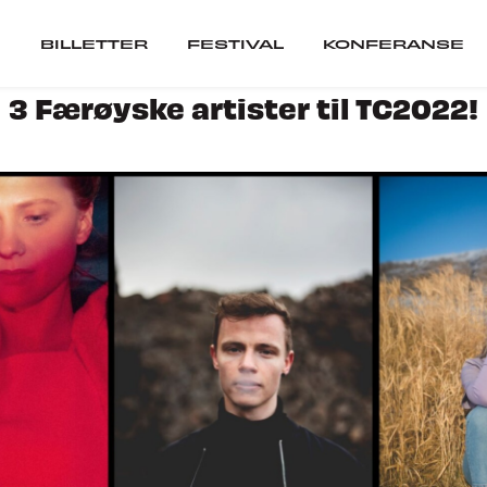
BILLETTER
FESTIVAL
KONFERANSE
3 Færøyske artister til TC2022!
er
Festival
ARTISTER
SCENER
VIL DU SPILLE PÅ 
ranse
SEPOSTER
CUBATOR