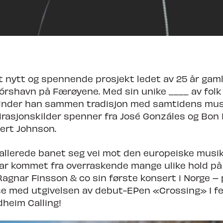
 nytt og spennende prosjekt ledet av 25 år gam
Tórshavn på Færøyene. Med sin unike ____ av folk
binder han sammen tradisjon med samtidens mus
irasjonskilder spenner fra José Gonzáles og Bon I
ert Johnson.
llerede banet seg vei mot den europeiske musi
ar kommet fra overraskende mange ulike hold på k
agnar Finsson & co sin første konsert i Norge – p
lse med utgivelsen av debut-EPen «Crossing» I f
heim Calling!