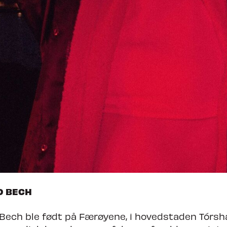
O BECH
Bech ble født på Færøyene, i hovedstaden Tórsh