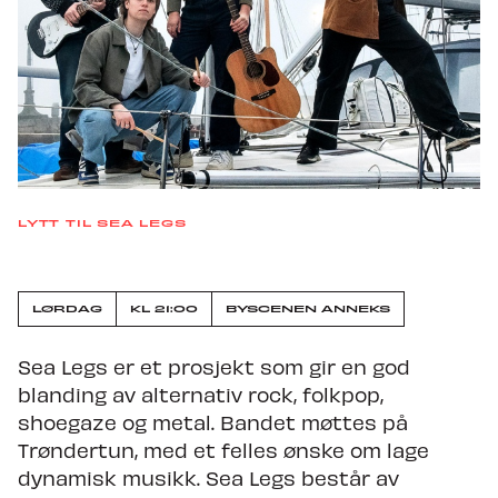
Nyheter
Om Trondheim Calling
Søk om å spille på TC27
LYTT TIL SEA LEGS
LØRDAG
KLOKKEN
KL 21:00
BYSCENEN ANNEKS
21:00
Sea Legs er et prosjekt som gir en god
blanding av alternativ rock, folkpop,
shoegaze og metal. Bandet møttes på
Trøndertun, med et felles ønske om lage
dynamisk musikk. Sea Legs består av