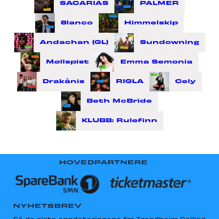
SACARIAS
PALMER
8lanco
Himmelskip
Andachan (GL)
Sundowning
Møllspist
Emma Semonia
Drakånis
RIGLA
Cely
Beth McBride
KLUBB: Rulefinn
HOVEDPARTNERE
NYHETSBREV