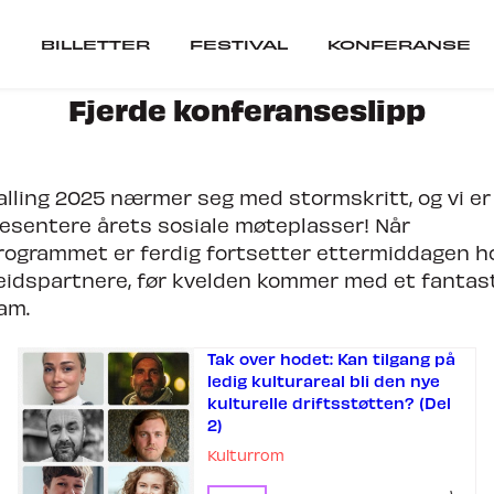
BILLETTER
FESTIVAL
KONFERANSE
Fjerde konferanseslipp
er
Festival
lling 2025 nærmer seg med stormskritt, og vi er 
ARTISTER
presentere årets sosiale møteplasser! Når
SCENER
ogrammet er ferdig fortsetter ettermiddagen ho
VIL DU SPILLE PÅ 
idspartnere, før kvelden kommer med et fantas
am.
ranse
Tak over hodet: Kan tilgang på
ledig kulturareal bli den nye
SEPOSTER
kulturelle driftsstøtten? (Del
CUBATOR
2)
Kulturrom