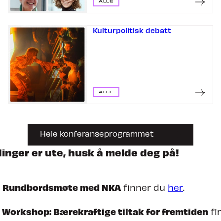
ALLE
dheim Calling
Kulturpolitisk debatt
ALLE
Hele konferanseprogrammet
inger er ute, husk å melde deg på!
Rundbordsmøte med NKA
l
finner du
her
.
Workshop: Bærekraftige tiltak for fremtiden
fi