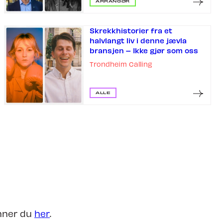
ARRANGØR
Søk om å spille på TC27
Skrekkhistorier fra et
halvlangt liv i denne jævla
bransjen – Ikke gjør som oss
Trondheim Calling
ALLE
nner du
her
.