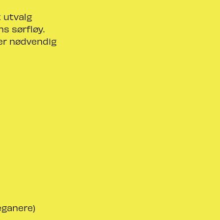
t utvalg
s sørfløy.
 er nødvendig
eganere)