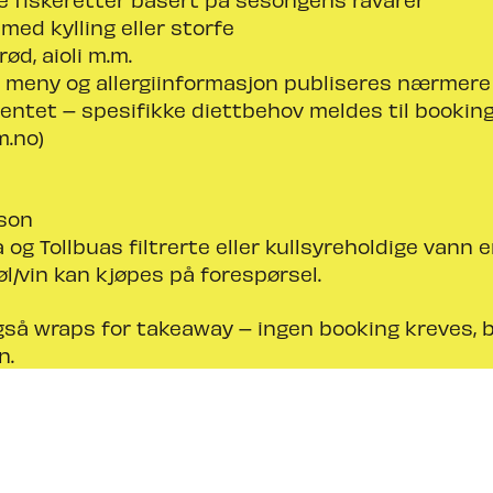
 med kylling eller storfe
rød, aioli m.m.
t meny og allergiinformasjon publiseres nærmere
ntet – spesifikke diettbehov meldes til bookin
m.no)
rson
a og Tollbuas filtrerte eller kullsyreholdige vann e
øl/vin kan kjøpes på forespørsel.
gså wraps for takeaway – ingen booking kreves, 
n.