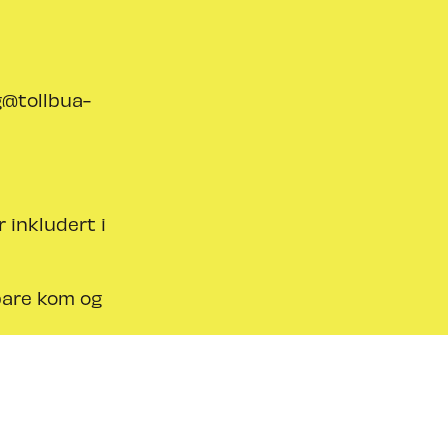
g@tollbua-
r inkludert i
bare kom og