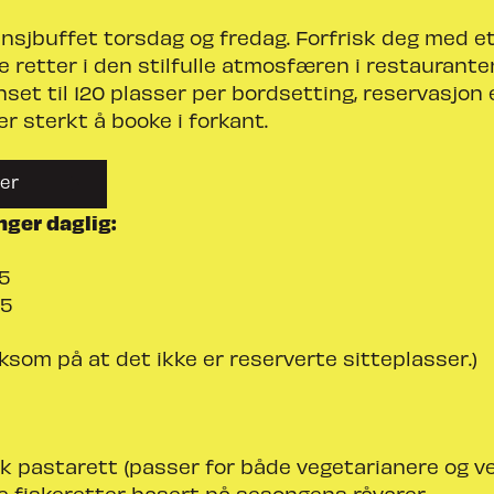
unsjbuffet torsdag og fredag. Forfrisk deg med e
 retter i den stilfulle atmosfæren i restauranten
set til 120 plasser per bordsetting, reservasjon
er sterkt å booke i forkant.
er
nger daglig:
45
45
som på at det ikke er reserverte sitteplasser.)
k pastarett (passer for både vegetarianere og v
e fiskeretter basert på sesongens råvarer