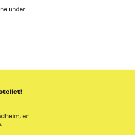
erne under
otellet!
ndheim, er
.