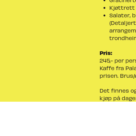
Kjøttrett
Salater, b
(Detaljer
arrangeme
trondhei
Pris:
245,- per pe
Kaffe fra Pal
prisen. Brus/
Det finnes o
kjøp på dage