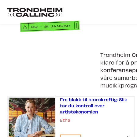
Gå
til
Gå
hovedinnhold
til
forsiden
Billett
Trondheim Ca
klare for å 
konferansepr
våre samarbe
musikkprogr
Konfe
Fra blakk til bærekraftig: Slik
tar du kontroll over
KONFERAN
artistøkonomien
NORDIC IN
Etna