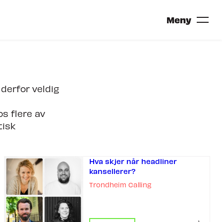
Meny
derfor veldig
s flere av
TRONDHEIM CALLING 2027?
tisk
Hva skjer når headliner
kansellerer?
Trondheim Calling