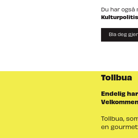
Du har også m
Kulturpoliti
Bla deg gj
Tollbua
Endelig har
Velkommen t
Tollbua, som
en gourmetb