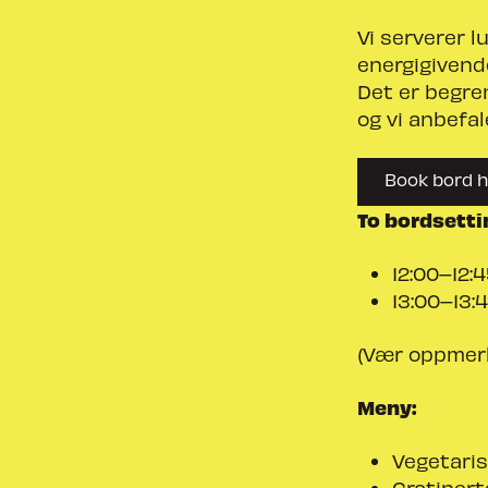
Vi serverer l
energigivende
Det er begren
og vi anbefal
Book bord h
To bordsetti
12:00–12:
13:00–13:
(Vær oppmerk
Meny:
Vegetaris
Gratinert