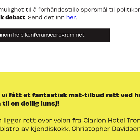
ulighet til å forhåndsstille spørsmål til politik
sk debatt
. Send det inn
her
.
ennom hele konferanseprogrammet
 vi fått et fantastisk mat-tilbud rett ved h
il en deilig lunsj!
 ligger rett over veien fra Clarion Hotel Tro
istro av kjendiskokk, Christopher Davidsen