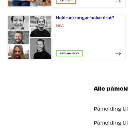
ARTIST
Nyheter
Om Tron
Helårsarrangør halve året?
NKA
ARRANGØR
Alle påmeld
Påmelding ti
Påmelding til