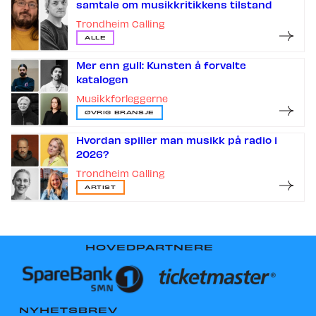
samtale om musikkritikkens tilstand
Trondheim Calling
ALLE
Mer enn gull: Kunsten å forvalte
katalogen
Musikkforleggerne
ØVRIG BRANSJE
Hvordan spiller man musikk på radio i
2026?
Trondheim Calling
ARTIST
HOVEDPARTNERE
NYHETSBREV