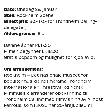
Dato:
Onsdag 29. januar
Nyheter
Sted:
Rockheim Scene
Billettpris:
80,- ( 0,- for Trondheim Calling-
Om Trondheim Calling
delegater)
Aldersgrense:
18 år
Søk om å spille på TC27
Dørene åpner kl. 17.30
Filmen begynner kl. 18.00
Gratis popcorn og mulighet for kjøp av øl.
Om arrangement:
Rockheim – Det nasjonale museet for
populærmusikk, Kosmorama Trondheim
internasjonale filmfestival og Norsk
Filmmusikk arrangerer oppvarming til
Trondheim Calling med filmvisning av Almost
Famous, som i 2025 har 25-årsjubileum!