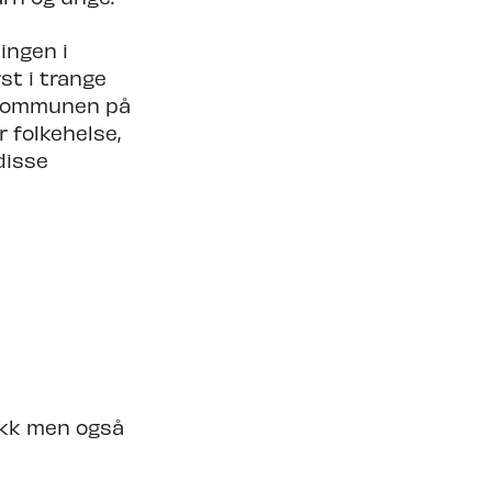
ingen i
st i trange
 kommunen på
r folkehelse,
disse
ikk men også