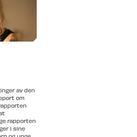
Søk om å spille på TC27
ginger av den
apport om
 rapporten
at
lge rapporten
er i sine
arn og unge.