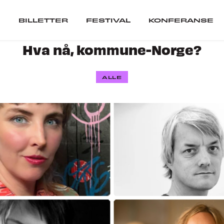
BILLETTER
FESTIVAL
KONFERANSE
Hva nå, kommune-Norge?
er
Festival
ALLE
ARTISTER
SCENER
VIL DU SPILLE PÅ 
ranse
SEPOSTER
CUBATOR