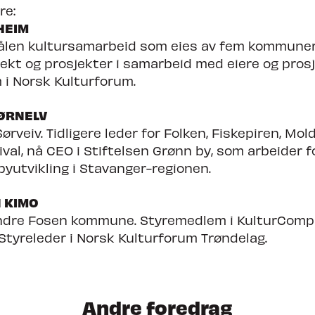
re:
HEIM
ålen kultursamarbeid som eies av fem kommuner.
vekt og prosjekter i samarbeid med eiere og pros
i Norsk Kulturforum.
ØRNELV
Sørveiv. Tidligere leder for Folken, Fiskepiren, Mol
ival, nå CEO i Stiftelsen Grønn by, som arbeider f
byutvikling i Stavanger-regionen.
N KIMO
 Indre Fosen kommune. Styremedlem i KulturComp
 Styreleder i Norsk Kulturforum Trøndelag.
Andre foredrag