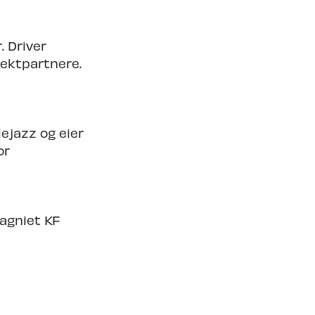
 Driver
jektpartnere.
dejazz og eier
or
agniet KF