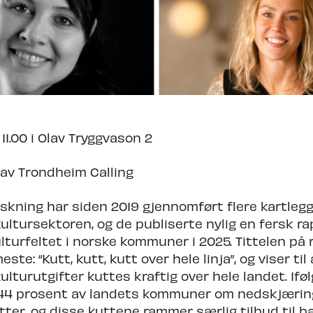
dheim Calling
 11.00 i Olav Tryggvason 2
av Trondheim Calling
skning har siden 2019 gjennomført flere kartleg
ltursektoren, og de publiserte nylig en fersk r
lturfeltet i norske kommuner i 2025. Tittelen på
este: “Kutt, kutt, kutt over hele linja”, og viser til 
lturutgifter kuttes kraftig over hele landet. Ifø
44 prosent av landets kommuner om nedskjæring
ter, og disse kuttene rammer særlig tilbud til b