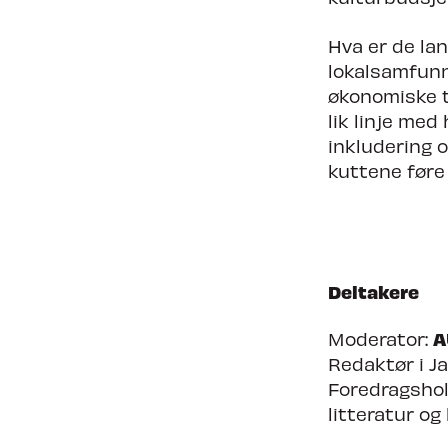
Hva er de la
lokalsamfunn
økonomiske t
lik linje med
inkludering 
kuttene føre 
Deltakere
A
Moderator:
Redaktør i J
Foredragshol
litteratur og