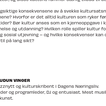
ngsiktige konsekvensene av å svekke kultursatsn
ene? Hvorfor er det alltid kulturen som ryker før
ider? Bør kultur anses som en kjerneoppgave i
 helse og utdanning? Hvilken rolle spiller kultur fo
og sosial utjevning – og hvilke konsekvenser kan 
til på lang sikt?
UDUN VINGER
azznytt og kulturskribent i Dagens Næringsliv.
der og programleder, DJ og entusiast. Mest mus
 kunst.