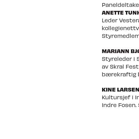
Paneldeltake
ANETTE TUN
Leder Vester
kollegienett
Styremedlem 
MARIANN BJ
Styreleder i 
av Skral Fest
bærekraftig 
KINE LARSE
Kultursjef i
Indre Fosen.