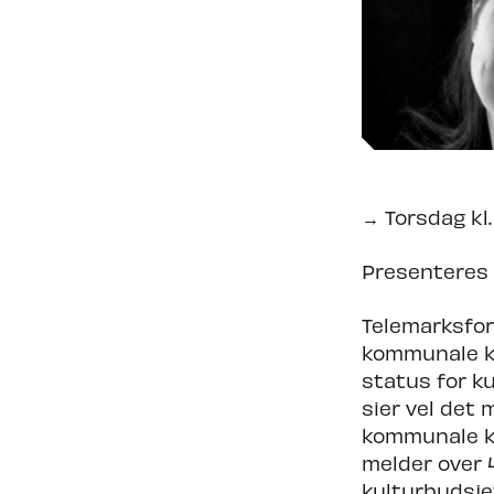
Nyheter
Om Tron
→ Torsdag kl.
Presenteres 
Telemarksfor
kommunale ku
status for ku
sier vel det m
kommunale ku
melder over 
kulturbudsjet