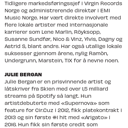
Tidligere markedsføringssjef i Virgin Records
Norge og administrerende direktør i EMI
Music Norge. Har vært direkte involvert med
flere lokale artister med internasjonale
karrierer som Lene Marlin, Röyksopp,
Susanne Sundfør, Nico & Vinz, Ylvis, Dagny og
Astrid S, blant andre. Har også utallige lokale
suksesser gjennom årene, nylig Ramòn,
Undergrunn, Marstein, TIX for å nevne noen.
JULIE BERGAN
Julie Bergan er en prisvinnende artist og
låtskriver fra Skien med over 1,5 milliard
streams på Spotify så langt. Hun
artistdebuterte med «Supernova» som
feature for Cir.Cuz i 2012, fikk platekontrakt i
2013 og sin første #1 hit med «Arigato» i
2016. Hun fikk sin første credit som