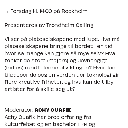
→ Torsdag kl. 14.00 på Rockheim
Nyheter
Presenteres av Trondheim Calling
Om Trondheim Calling
Vi ser på plateselskapene med lupe. Hva må
Søk om å spille på TC27
plateselskapene bringe til bordet i en tid
hvor så mange kan gjøre så mye selv? Hva
tenker de store (majors) og uavhengige
(indies) rundt denne utviklingen? Hvordan
tilpasser de seg en verden der teknologi gir
flere kreative friheter, og hva kan de tilby
artister for å skille seg ut?
ACHY OUAFIK
Moderator:
Achy Ouafik har bred erfaring fra
kulturfeltet og en bachelor i PR og