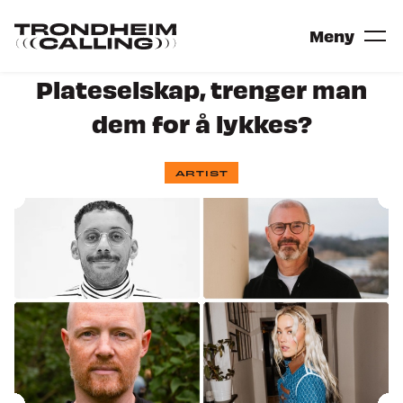
Gå
til
Gå
Meny
hovedinnhold
til
forsiden
Plateselskap, trenger man
dem for å lykkes?
Billetter
Festival
ARTIST
ARTISTER
SCENER
VIL DU SPILLE PÅ TRONDHEIM
Konferanse
KONFERANSEPOSTER
NORDIC INCUBATOR