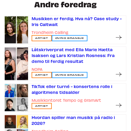
Andre foredrag
Musikken er ferdig. Hva nå? Case study -
Iris Caltwait
Trondheim Calling
ARTIST
ØVRIG BRANSJE
Låtskriverprat med Ella Marie Hætta
Isaksen og Lars Kristian Rosness: Fra
demo til ferdig resultat
NOPA
ARTIST
ØVRIG BRANSJE
TikTok eller turné - konsertens rolle i
algoritmens tidsalder
Musikkontoret Tempo og GramArt
ARTIST
Hvordan spiller man musikk på radio i
2026?