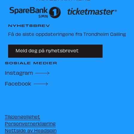
Nyheter
NYHETSBREV
Om Trondheim Calling
Få de siste oppdateringene fra Trondheim Calling
Søk om å spille på TC27
Meld deg på nyhetsbrevet
SOSIALE MEDIER
Instagram
Facebook
Tilgjengelighet
Personvernerklæring
Nettside av Headspin