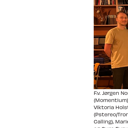
Nyheter
Om Tron
F.v. Jørgen N
(Momentium),
Viktoria Hol
(Pstereo/Tro
Calling), Mar