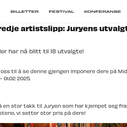
BILLETTER
FESTIVAL
KONFERANSE
redje artistslipp: Juryens utvalg
er
Festival
 har nå blitt til 18 utvalgte!
ARTISTER
SCENER
VIL DU SPILLE PÅ 
r oss til å se denne gjengen imponere dere på M
– 01.02 2025.
ranse
SEPOSTER
å en stor takk til Juryen som har kjempet seg fram
CUBATOR
stene, vi setter stor pris på dere!