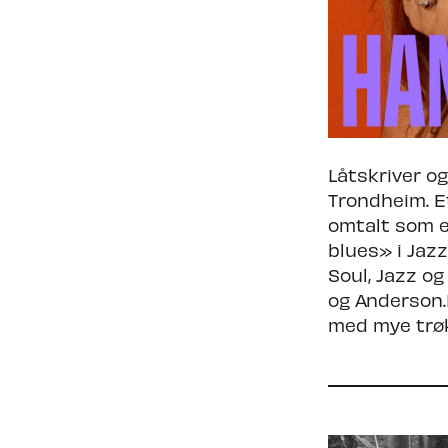
Låtskriver og
Trondheim. E
omtalt som e
blues» i Jaz
Soul, Jazz o
og Anderson.
med mye trø