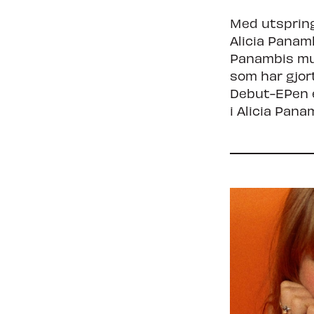
Med utspring 
Alicia Panam
Panambis mus
som har gjort
Debut-EPen er
i Alicia Pana