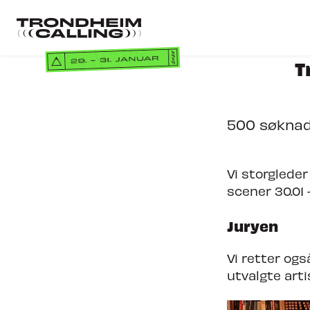
Gå
til
Gå
hovedinnhold
til
forsiden
T
Billett
500 søknader
Vi storglede
scener 30.01 
Konfe
Juryen
KONFERAN
Vi retter ogs
NORDIC IN
utvalgte arti