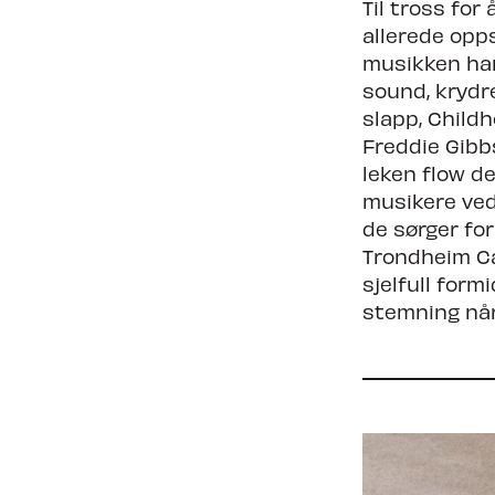
Til tross for
allerede opps
musikken han
sound, krydr
slapp, Childh
Freddie Gibb
leken flow de
musikere ved 
de sørger fo
Trondheim Cal
sjelfull form
stemning når