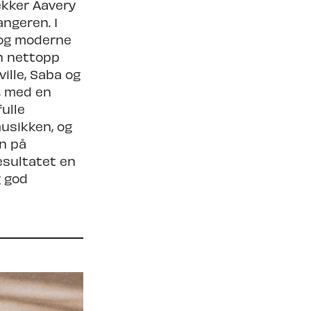
ekker Aavery
angeren. I
 og moderne
an nettopp
ille, Saba og
, med en
ulle
musikken, og
n på
esultatet en
g god