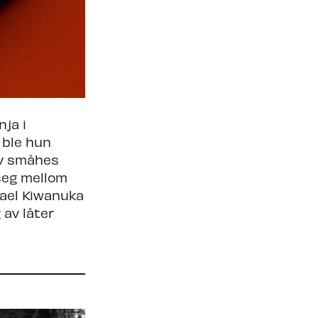
nja i
 ble hun
av småhes
seg mellom
hael Kiwanuka
 av låter