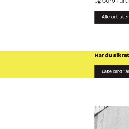
og Guro Furu
Alle artiste
Har du sikre
Late bird få