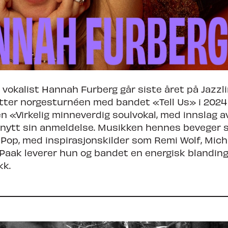
 vokalist Hannah Furberg går siste året på Jazzli
tter norgesturnéen med bandet «Tell Us» i 2024
n «Virkelig minneverdig soulvokal, med innslag 
znytt sin anmeldelse. Musikken hennes beveger 
g Pop, med inspirasjonskilder som Remi Wolf, Mic
Paak leverer hun og bandet en energisk blanding
kk.