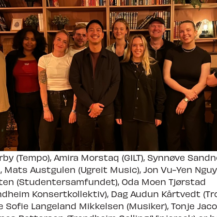
dheim Calling
orby (Tempo), Amira Morstaq (GILT), Synnøve Sand
 Mats Austgulen (Ugreit Music), Jon Vu-Yen Nguye
sten (Studentersamfundet), Oda Moen Tjørstad
ndheim Konsertkollektiv), Dag Audun Kårtvedt (T
ie Sofie Langeland Mikkelsen (Musiker), Tonje Jac