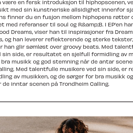
 å være en fersk introduksjon til hiphopscenen, v
ikt med sin kunstneriske allsidighet innenfor sj
s finner du en fusjon mellom hiphopens røtter
et med referanser til soul og R&amp;B. I EP’en h
ood Dreams, viser han til inspirasjoner fra Dreamv
s, og han leverer reflekterende og sterke tekster
r han glir sømløst over groovy beats. Med talentf
sin side, er resultatet en sjelfull formidling av 
r bra musikk og god stemning når de antar scene
ling. Med talentfulle musikere ved sin side, er r
idling av musikken, og de sørger for bra musikk o
 de inntar scenen på Trondheim Calling.