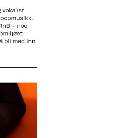
 vokalist
k popmusikk.
 RnB – noe
pmiljøet.
å bli med inn