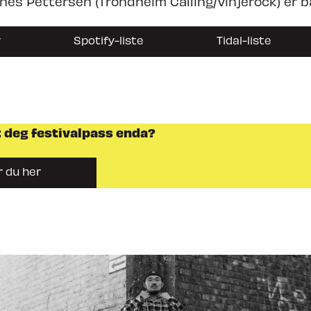
nes Pettersen (Trondheim Calling/Vinjerock) er b
r
Spotify-liste
Tidal-liste
t deg festivalpass enda?
r du her