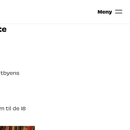
Meny
te
TRONDHEIM CALLING 2027?
idtbyens
 til de 18