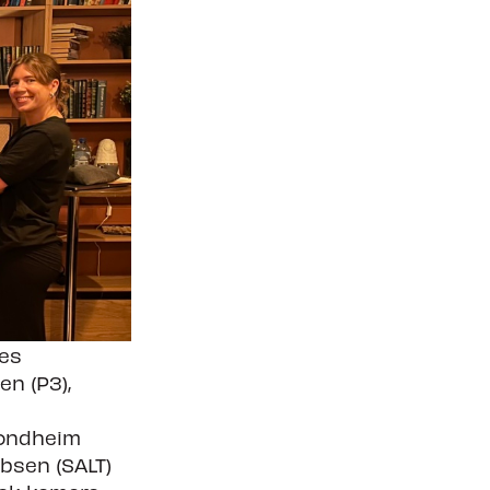
Søk om å spille på TC27
nes
n (P3),
rondheim
obsen (SALT)