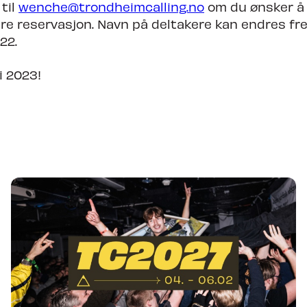
til
wenche@trondheimcalling.no
om du ønsker å 
ere reservasjon. Navn på deltakere kan endres fre
22.
i 2023!