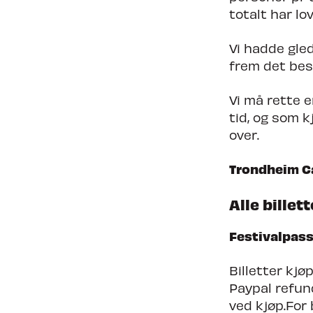
totalt har lo
Vi hadde gled
frem det bes
Vi må rette e
tid, og som k
over.
Trondheim Cal
Alle billett
Festivalpass
Billetter kjø
Paypal refun
ved kjøp.For 