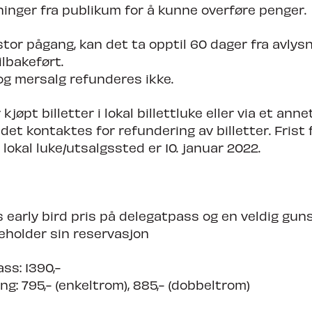
inger fra publikum for å kunne overføre penger.
tor pågang, kan det ta opptil 60 dager fra avlysn
lbakeført.
og mersalg refunderes ikke.
kjøpt billetter i lokal billettluke eller via et ann
et kontaktes for refundering av billetter. Frist 
 lokal luke/utsalgssted er 10. januar 2022.
ts early bird pris på delegatpass og en veldig gun
beholder sin reservasjon
ss: 1390,-
ng: 795,- (enkeltrom), 885,- (dobbeltrom)