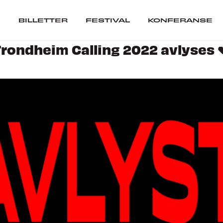
BILLETTER
FESTIVAL
KONFERANSE
Trondheim Calling 2022 avlyses 
er
Festival
ARTISTER
SCENER
VIL DU SPILLE PÅ 
ranse
SEPOSTER
CUBATOR