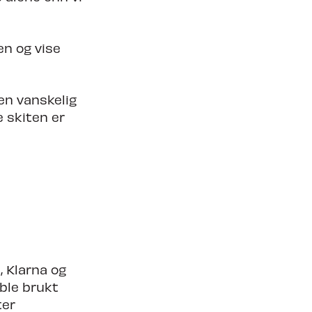
en og vise
 en vanskelig
e skiten er
, Klarna og
ble brukt
ter