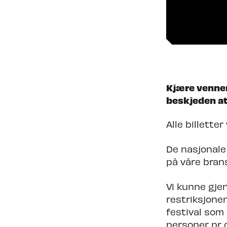
Nyheter
Om Tron
Kjære venner
beskjeden at
Alle billetter
De nasjonale 
på våre brans
Vi kunne gje
restriksjonen
festival som
personer pr d