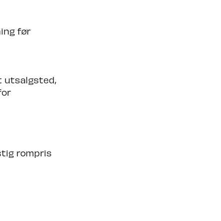
ing før
et utsalgsted,
for
stig rompris