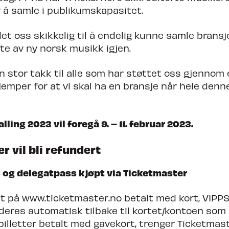
v å samle i publikumskapasitet.
et oss skikkelig til å endelig kunne samle bransj
te av ny norsk musikk igjen.
n stor takk til alle som har støttet oss gjennom
jemper for at vi skal ha en bransje når hele denn
ling 2023 vil foregå 9. – 11. februar 2023.
er vil bli refundert
 og delegatpass kjøpt via Ticketmaster
pt på www.ticketmaster.no betalt med kort, VIPPS
deres automatisk tilbake til kortet/kontoen som 
billetter betalt med gavekort, trenger Ticketmas