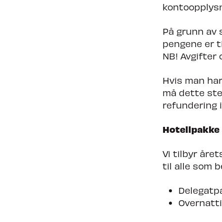
kontoopplysn
På grunn av s
pengene er ti
NB! Avgifter 
Hvis man har 
må dette sted
refundering i
Hotellpakke
Vi tilbyr åre
til alle som 
Delegatpa
Overnatti