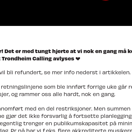
dheim Calling
! Det er med tungt hjerte at vi nok en gang må
 Trondheim Calling avlyses 💔
 vil bli refundert, se mer info nederst i artikkelen.
retningslinjene som ble innført forrige uke går r
jer, og rammer oss alle hardt, nok en gang.
nnomført med en del restriksjoner. Men summen
e gjør det ikke forsvarlig å fortsette planleggin
 egentlig trenger en publikumskapasitet på min
ag. Pr nå har vi f.eks. flere akkrediterte musiker