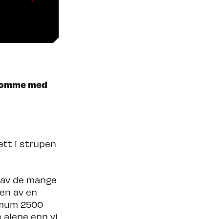
Søk om å spille på TC27
 komme med
ett i strupen
 av de mange
gen av en
imum 2500
e alene enn vi