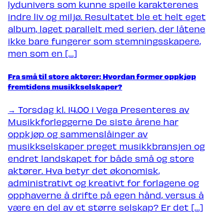
lydunivers som kunne speile karakterenes
indre liv og miljø. Resultatet ble et helt eget
album, laget parallelt med serien, der låtene
ikke bare fungerer som stemningsskapere,
men som en […]
Fra små til store aktører: Hvordan former oppkjøp
fremtidens musikkselskaper?
→ Torsdag kl. 14.00 i Vega Presenteres av
Musikkforleggerne De siste årene har
oppkjøp og sammenslåinger av
musikkselskaper preget musikkbransjen og
endret landskapet for både små og store
aktører. Hva betyr det økonomisk,
administrativt og kreativt for forlagene og
opphaverne å drifte på egen hånd, versus å
være en del av et større selskap? Er det […]