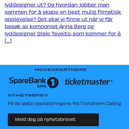
lyddesigner ut? Og hvordan jobber man
sammen for å skape en best mulig filmatisk
opplevelse? Det skal vi finne ut når vi får
besøk av komponist Anna Berg og
lyddesigner Gisle Teveito, som kommer for å
[…]
HOVEDPARTNERE
NYHETSBREV
Få de siste oppdateringene fra Trondheim Calling
Meld deg på nyhetsbrevet