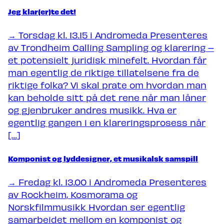
Jeg klar(er)te det!
→ Torsdag kl. 13.15 i Andromeda Presenteres
av Trondheim Calling Sampling og klarering –
et potensielt juridisk minefelt. Hvordan får
man egentlig de riktige tillatelsene fra de
riktige folka? Vi skal prate om hvordan man
kan beholde sitt på det rene når man låner
og gjenbruker andres musikk. Hva er
egentlig gangen i en klareringsprosess når
[…]
Komponist og lyddesigner, et musikalsk samspill
→ Fredag kl. 13.00 i Andromeda Presenteres
av Rockheim, Kosmorama og
Norskfilmmusikk Hvordan ser egentlig
samarbeidet mellom en komponist og