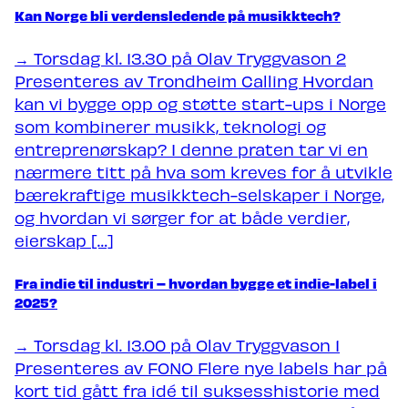
Kan Norge bli verdensledende på musikktech?
Nyheter
→ Torsdag kl. 13.30 på Olav Tryggvason 2
Presenteres av Trondheim Calling Hvordan
Om Trondheim Calling
kan vi bygge opp og støtte start-ups i Norge
som kombinerer musikk, teknologi og
Søk om å spille på TC27
entreprenørskap? I denne praten tar vi en
nærmere titt på hva som kreves for å utvikle
bærekraftige musikktech-selskaper i Norge,
og hvordan vi sørger for at både verdier,
eierskap […]
Fra indie til industri – hvordan bygge et indie-label i
2025?
→ Torsdag kl. 13.00 på Olav Tryggvason 1
Presenteres av FONO Flere nye labels har på
kort tid gått fra idé til suksesshistorie med