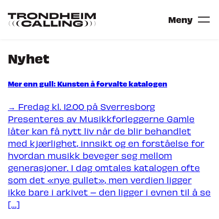
Gå
til
Gå
Meny
hovedinnhold
til
forsiden
Nyhet
Billetter
Mer enn gull: Kunsten å forvalte katalogen
Festival
→ Fredag kl. 12.00 på Sverresborg
ARTISTER
Presenteres av Musikkforleggerne Gamle
SCENER
låter kan få nytt liv når de blir behandlet
VIL DU SPILLE PÅ TRONDHEIM
med kjærlighet, innsikt og en forståelse for
hvordan musikk beveger seg mellom
Konferanse
generasjoner. I dag omtales katalogen ofte
som det «nye gullet», men verdien ligger
KONFERANSEPOSTER
ikke bare i arkivet – den ligger i evnen til å se
NORDIC INCUBATOR
[…]