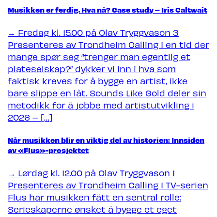
Musikken er ferdig. Hva nå? Case study – Iris Caltwait
→ Fredag kl. 15.00 på Olav Tryggvason 3
Presenteres av Trondheim Calling I en tid der
mange spør seg “trenger man egentlig et
plateselskap?” dykker vi inn i hva som
faktisk kreves for å bygge en artist, ikke
bare slippe en låt. Sounds Like Gold deler sin
metodikk for å jobbe med artistutvikling i
2026 – […]
Når musikken blir en viktig del av historien: Innsiden
av «Flus»-prosjektet
→ Lørdag kl. 12.00 på Olav Tryggvason 1
Presenteres av Trondheim Calling I TV-serien
Flus har musikken fått en sentral rolle:
Serieskaperne ønsket å bygge et eget