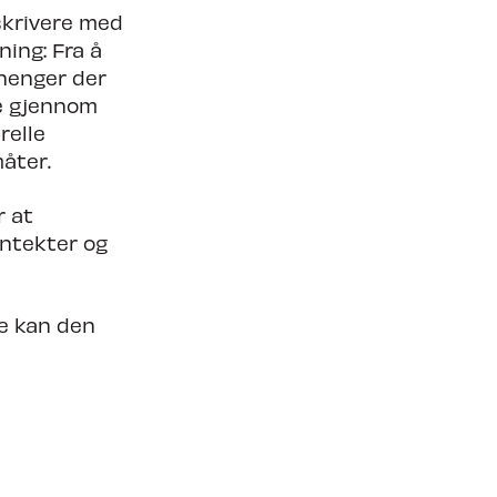
skrivere med
ing: Fra å
henger der
re gjennom
relle
åter.
r at
nntekter og
ge kan den