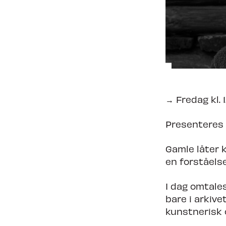
Nyheter
Om Tron
→ Fredag kl. 
Presenteres
Gamle låter k
en forståels
I dag omtale
bare i arkive
kunstnerisk 