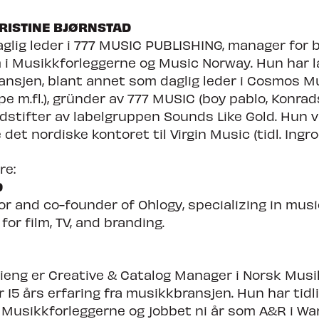
RISTINE BJØRNSTAD
daglig leder i 777 MUSIC PUBLISHING, manager for 
i Musikkforleggerne og Music Norway. Hun har l
ansjen, blant annet som daglig leder i Cosmos M
e m.fl.), gründer av 777 MUSIC (boy pablo, Konra
edstifter av labelgruppen Sounds Like Gold. Hun 
 det nordiske kontoret til Virgin Music (tidl. Ingro
re:
D
or and co-founder of Ohlogy, specializing in musi
or film, TV, and branding.
ieng er Creative & Catalog Manager i Norsk Musi
r 15 års erfaring fra musikkbransjen. Hun har tid
 i Musikkforleggerne og jobbet ni år som A&R i Wa