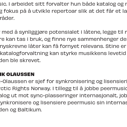
c. I arbeidet sitt forvalter hun både katalog og 
 fokus på å utvikle repertoar slik at det får et la
råder.
med å synliggjøre potensialet i låtene, legge til r
re kan tas i bruk, og finne nye sammenhenger de
nyskrevne låter kan få fornyet relevans. Stine e
katalogforvaltning kan styrke musikkens levetid 
den ble skrevet.
IK OLAUSSEN
Olaussen er sjef for synkronisering og lisensieri
tic Rights Norway. I tillegg til å jobbe peermusi
alog ut mot sync-plasseringer internasjonalt, jo
ynkronisere og lisensiere peermusic sin interna
den og Baltikum.