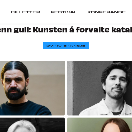
BILLETTER
FESTIVAL
KONFERANSE
nn gull: Kunsten å forvalte kat
er
Festival
ØVRIG BRANSJE
ARTISTER
SCENER
VIL DU SPILLE PÅ 
ranse
SEPOSTER
CUBATOR