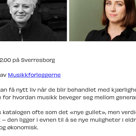
dheim Calling
12.00 på Sverresborg
 av
Musikkforleggerne
an få nytt liv når de blir behandlet med kjærlighe
e for hvordan musikk beveger seg mellom genera
s katalogen ofte som det «nye gullet», men verdie
t – den ligger i evnen til å se nye muligheter i eld
og økonomisk.