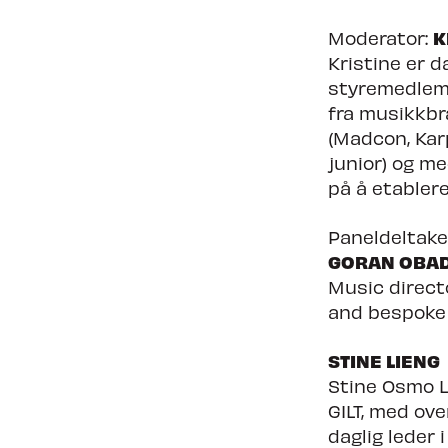
K
Moderator:
Kristine er 
styremedlem 
fra musikkbr
(Madcon, Karp
junior) og m
på å etablere
Paneldeltake
GORAN OBA
Music direct
and bespoke f
STINE LIENG
Stine Osmo L
GILT, med ove
daglig leder