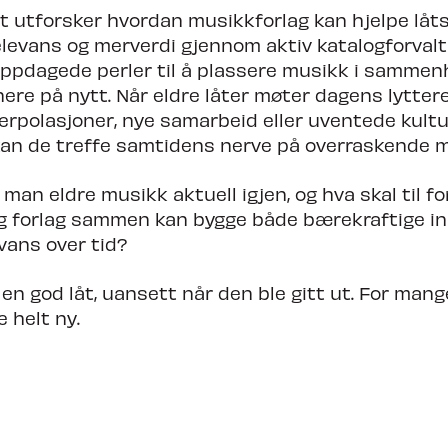
t utforsker hvordan musikkforlag kan hjelpe låt
elevans og merverdi gjennom aktiv katalogforvaltn
oppdagede perler til å plassere musikk i sammen
nere på nytt. Når eldre låter møter dagens lytte
erpolasjoner, nye samarbeid eller uventede kultu
kan de treffe samtidens nerve på overraskende m
man eldre musikk aktuell igjen, og hva skal til fo
og forlag sammen kan bygge både bærekraftige i
evans over tid?
 en god låt, uansett når den ble gitt ut. For man
 helt ny.