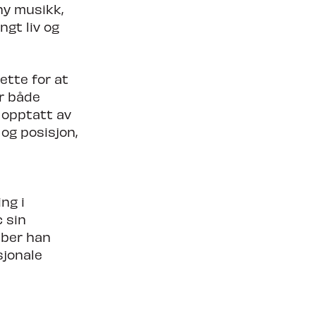
ny musikk,
ngt liv og
ette for at
r både
r opptatt av
og posisjon,
ng i
c sin
bber han
sjonale