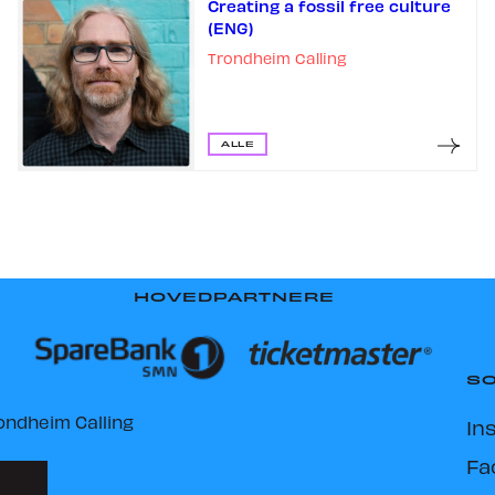
Creating a fossil free culture
(ENG)
Trondheim Calling
ALLE
HOVEDPARTNERE
SO
ondheim Calling
In
Fa