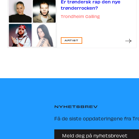
Er trøndersk rap den nye
trønderrocken?
Trondheim Calling
ARTIST
NYHETSBREV
Få de siste oppdateringene fra Tr
Meld deg på nyhetsbrevet