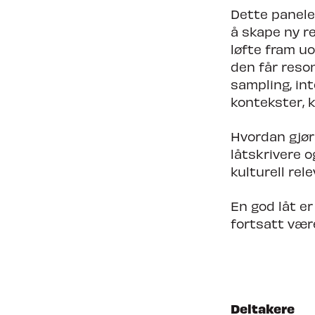
Dette panele
å skape ny r
løfte fram u
den får reso
sampling, int
kontekster, 
Hvordan gjør 
låtskrivere 
kulturell rel
En god låt er
fortsatt være
Deltakere