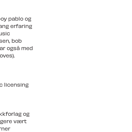
boy pablo og
ang erfaring
usic
dsen, bob
var også med
oves).
c licensing
kkforlag og
ligere vært
rner