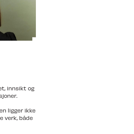
Søk om å spille på TC27
t, innsikt og
sjoner.
n ligger ikke
re verk, både