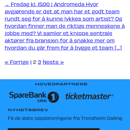
→ Fredag kl. 15.00 i Andromeda Hvor
avgjørende er det at man har et godt team
rundt seg for å kunne lykkes som artist? Og
hvordan finner man de riktige menneskene å
jobbe med? Vi samler et knippe sentrale
aktører fra bransjen for å snakke mer om
hvordan du går frem for å bygge et team […]
« Forrige
1
2
3
Neste »
HOVEDPARTNERE
NYHETSBREV
Få de siste oppdateringene fra Trondheim Calling