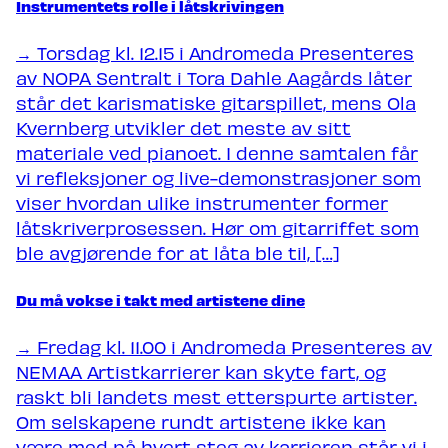
Instrumentets rolle i låtskrivingen
→ Torsdag kl. 12.15 i Andromeda Presenteres
av NOPA Sentralt i Tora Dahle Aagårds låter
står det karismatiske gitarspillet, mens Ola
Kvernberg utvikler det meste av sitt
materiale ved pianoet. I denne samtalen får
vi refleksjoner og live-demonstrasjoner som
viser hvordan ulike instrumenter former
låtskriverprosessen. Hør om gitarriffet som
ble avgjørende for at låta ble til, […]
Du må vokse i takt med artistene dine
→ Fredag kl. 11.00 i Andromeda Presenteres av
NEMAA Artistkarrierer kan skyte fart, og
raskt bli landets mest etterspurte artister.
Om selskapene rundt artistene ikke kan
være med på hvert steg av karrieren står vi i