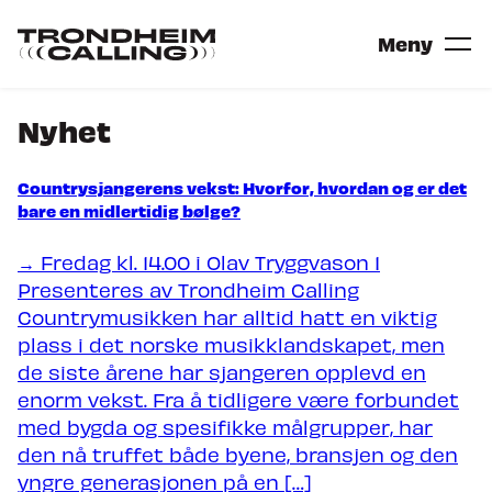
Gå
til
Gå
Meny
hovedinnhold
til
forsiden
Nyhet
Billetter
Countrysjangerens vekst: Hvorfor, hvordan og er det
Festival
bare en midlertidig bølge?
ARTISTER
→ Fredag kl. 14.00 i Olav Tryggvason 1
SCENER
Presenteres av Trondheim Calling
VIL DU SPILLE PÅ TRONDHEIM
Countrymusikken har alltid hatt en viktig
plass i det norske musikklandskapet, men
Konferanse
de siste årene har sjangeren opplevd en
enorm vekst. Fra å tidligere være forbundet
KONFERANSEPOSTER
med bygda og spesifikke målgrupper, har
NORDIC INCUBATOR
den nå truffet både byene, bransjen og den
yngre generasjonen på en […]