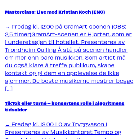
Masterclass: Live med Kristian Koch (ENG)
Nyheter
→ Fredag kl. 12:00 på GramArt scenen (OBS:
Om Trondheim Calling
2,5 timer)GramArt-scenen er Hjorten, som er
i underetasjen til hotellet. Presenteres av
Søk om å spille på TC27
Trondheim Calling Å stå på scenen handler
om mer enn bare musikken. Som artist må
du også klare å treffe publikum, skape
kontakt og gi dem en opplevelse de ikke
glemmer. De beste musikerne mestrer begge
[…]
TikTok eller turné – konsertens rolle i algoritmens
tidsalder
→ Fredag kl. 13.00 i Olav Tryggvason 1
Presenteres av Musikkontoret Tempo og