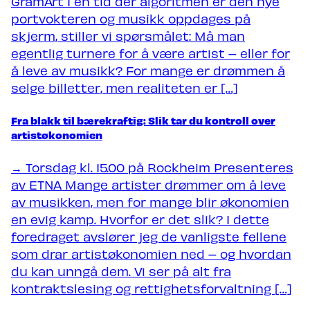
GramArt I en tid der algoritmen er den nye
portvokteren og musikk oppdages på
skjerm, stiller vi spørsmålet: Må man
egentlig turnere for å være artist – eller for
å leve av musikk? For mange er drømmen å
selge billetter, men realiteten er […]
Fra blakk til bærekraftig: Slik tar du kontroll over
artistøkonomien
→ Torsdag kl. 15.00 på Rockheim Presenteres
av ETNA Mange artister drømmer om å leve
av musikken, men for mange blir økonomien
en evig kamp. Hvorfor er det slik? I dette
foredraget avslører jeg de vanligste fellene
som drar artistøkonomien ned – og hvordan
du kan unngå dem. Vi ser på alt fra
kontraktslesing og rettighetsforvaltning […]