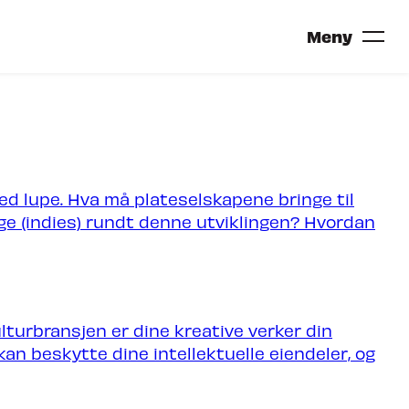
Meny
ed lupe. Hva må plateselskapene bringe til
ge (indies) rundt denne utviklingen? Hvordan
TRONDHEIM CALLING 2027?
ulturbransjen er dine kreative verker din
an beskytte dine intellektuelle eiendeler, og