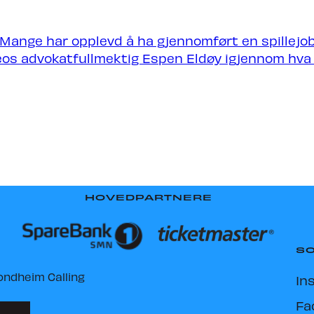
dheim Calling
o Mange har opplevd å ha gjennomført en spillejob
reos advokatfullmektig Espen Eldøy igjennom hva s
HOVEDPARTNERE
SO
ondheim Calling
In
Fa