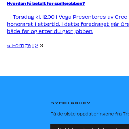
Hvordan få betalt for spillejobben?
Nyheter
Om Tron
→ Torsdag kl. 12.00 i Vega Presenteres av Cre
honoraret i ettertid. I dette foredraget går C
både før og etter du gjør jobben.
« Forrige
1
2
3
NYHETSBREV
Få de siste oppdateringene fra Tr