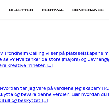
BILLETTER
FESTIVAL
KONFERANSE
er
Festival
ARTISTER
v Trondheim Calling Vi ser på plateselskapene m
SCENER
e selv? Hva tenker de store (majors) og uavhengi
VIL DU SPILLE PÅ 
re kreative friheter, […]
ranse
SEPOSTER
o Hvordan tar jeg vare på verdiene jeg skaper? I k
CUBATOR
eskytte og bevare denne verdien. Lær hvordan du k
difull og beskyttet […]