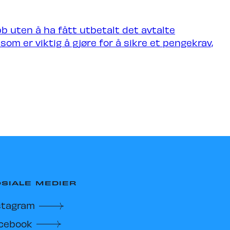
Søk om å spille på TC27
b uten å ha fått utbetalt det avtalte
om er viktig å gjøre for å sikre et pengekrav,
SIALE MEDIER
stagram
cebook