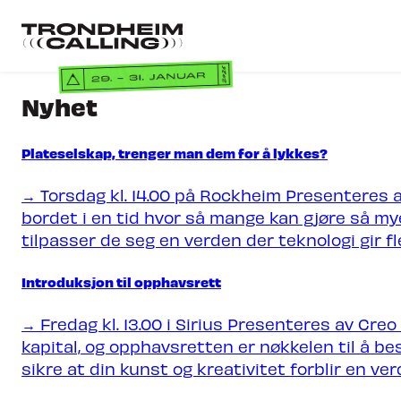
Gå
til
Gå
hovedinnhold
til
forsiden
Nyhet
Billett
Plateselskap, trenger man dem for å lykkes?
→ Torsdag kl. 14.00 på Rockheim Presenteres a
bordet i en tid hvor så mange kan gjøre så my
tilpasser de seg en verden der teknologi gir fle
Konfe
Introduksjon til opphavsrett
KONFERAN
→ Fredag kl. 13.00 i Sirius Presenteres av Cre
NORDIC IN
kapital, og opphavsretten er nøkkelen til å b
sikre at din kunst og kreativitet forblir en ver